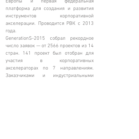
Европы и первая федеральная 
платформа для создания и развития 
инструментов корпоративной 
акселерации. Проводится РВК с 2013 
года.
GenerationS-2015 собрал рекордное 
число заявок — от 2566 проектов из 14 
стран. 141 проект был отобран для 
участия в корпоративных 
акселераторах по 7 направлениям. 
Заказчиками и индустриальными 
партнерами GenerationS стали больше 
20 российских корпораций, в 
интересах которых проводился отбор и 
акселерация стартапов. По итогам 
прорабатывается более 60 совместных 
проектов. Общая стоимость призов от 
партнеров GenerationS составила 160 
миллионов рублей.