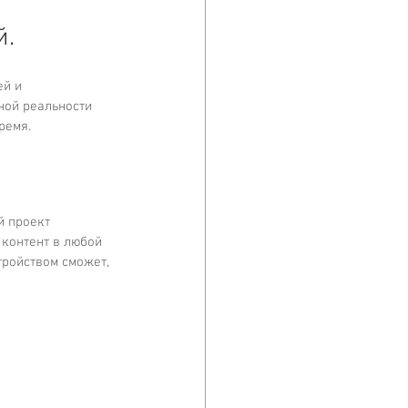
й.
й и 
ной реальности 
емя.  
 проект 
 контент в любой 
ройством сможет, 