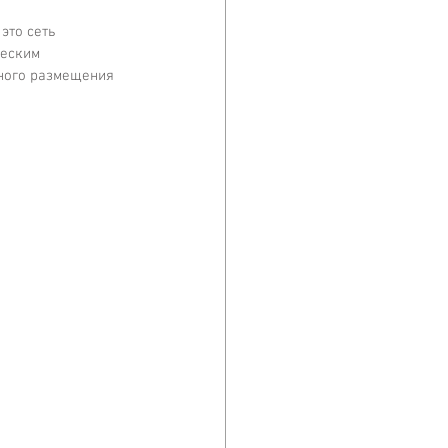
это сеть 
ческим 
ного размещения 