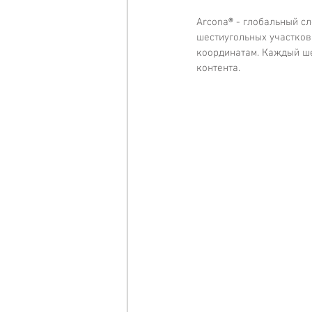
Arcona
®
 - глобальный с
шестиугольных участков 
координатам. Каждый ше
контента.