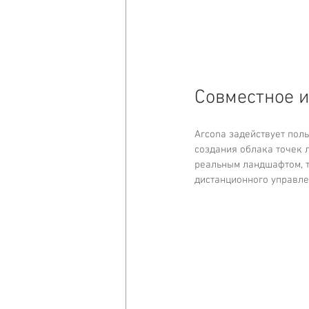
Совместное 
Arcona задействует пол
создания облака точек л
реальным ландшафтом, т
дистанционного управле